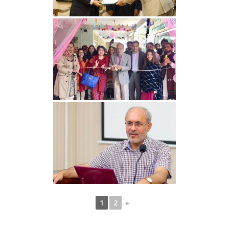
1
2
►